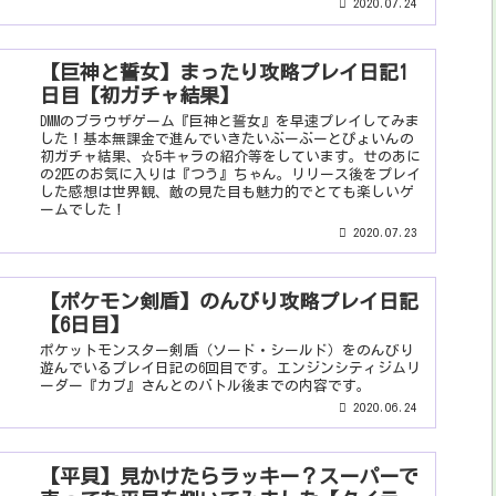
2020.07.24
【巨神と誓女】まったり攻略プレイ日記1
日目【初ガチャ結果】
DMMのブラウザゲーム『巨神と誓女』を早速プレイしてみま
した！基本無課金で進んでいきたいぶーぶーとぴょいんの
初ガチャ結果、☆5キャラの紹介等をしています。せのあに
の2匹のお気に入りは『つう』ちゃん。リリース後をプレイ
した感想は世界観、敵の見た目も魅力的でとても楽しいゲ
ームでした！
2020.07.23
【ポケモン剣盾】のんびり攻略プレイ日記
【6日目】
ポケットモンスター剣盾（ソード・シールド）をのんびり
遊んでいるプレイ日記の6回目です。エンジンシティジムリ
ーダー『カブ』さんとのバトル後までの内容です。
2020.06.24
【平貝】見かけたらラッキー？スーパーで