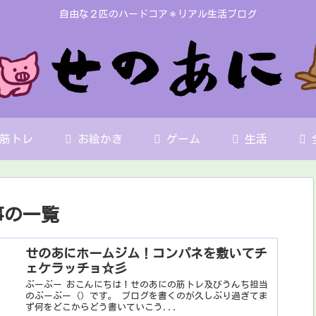
自由な２匹のハードコア＊リアル生活ブログ
筋トレ
お絵かき
ゲーム
生活
事の一覧
せのあにホームジム！コンパネを敷いてチ
ェケラッチョ☆彡
ぶーぶー おこんにちは！せのあにの筋トレ及びうんち担当
のぶーぶー（）です。 ブログを書くのが久しぶり過ぎてま
ず何をどこからどう書いていこう...