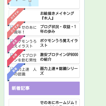
おすすめ
お絵描きメイキング
『木人』
おすすめ
ブログ状況・収益・1
年の歩み
ポケモンうろ覚えイラ
必見
スト
激安プロテインGP8000
お得
の紹介
画力上達＊認識シリー
新着
ズ
新着記事
せのあにホームジム！