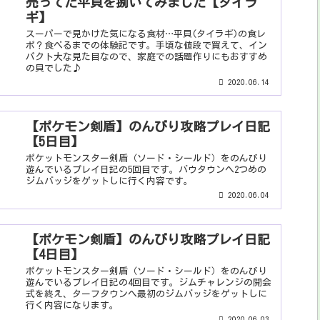
売ってた平貝を捌いてみました【タイラ
ギ】
スーパーで見かけた気になる食材…平貝(タイラギ)の食レ
ポ？食べるまでの体験記です。手頃な値段で買えて、イン
パクト大な見た目なので、家庭での話題作りにもおすすめ
の貝でした♪
2020.06.14
【ポケモン剣盾】のんびり攻略プレイ日記
【5日目】
ポケットモンスター剣盾（ソード・シールド）をのんびり
遊んでいるプレイ日記の5回目です。バウタウンへ2つめの
ジムバッジをゲットしに行く内容です。
2020.06.04
【ポケモン剣盾】のんびり攻略プレイ日記
【4日目】
ポケットモンスター剣盾（ソード・シールド）をのんびり
遊んでいるプレイ日記の4回目です。ジムチャレンジの開会
式を終え、ターフタウンへ最初のジムバッジをゲットしに
行く内容になります。
2020.06.03