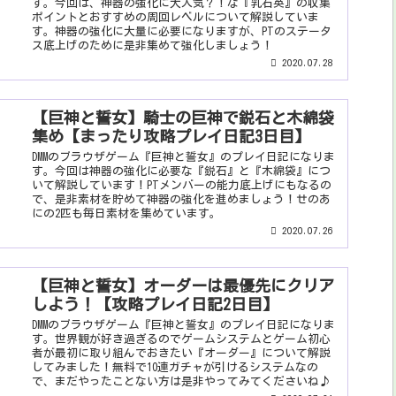
す。今回は、神器の強化に大人気？！な『乳石英』の収集
ポイントとおすすめの周回レベルについて解説していま
す。神器の強化に大量に必要になりますが、PTのステータ
ス底上げのために是非集めて強化しましょう！
2020.07.28
【巨神と誓女】騎士の巨神で鋭石と木綿袋
集め【まったり攻略プレイ日記3日目】
DMMのブラウザゲーム『巨神と誓女』のプレイ日記になりま
す。今回は神器の強化に必要な『鋭石』と『木綿袋』につ
いて解説しています！PTメンバーの能力底上げにもなるの
で、是非素材を貯めて神器の強化を進めましょう！せのあ
にの2匹も毎日素材を集めています。
2020.07.26
【巨神と誓女】オーダーは最優先にクリア
しよう！【攻略プレイ日記2日目】
DMMのブラウザゲーム『巨神と誓女』のプレイ日記になりま
す。世界観が好き過ぎるのでゲームシステムとゲーム初心
者が最初に取り組んでおきたい『オーダー』について解説
してみました！無料で10連ガチャが引けるシステムなの
で、まだやったことない方は是非やってみてくださいね♪