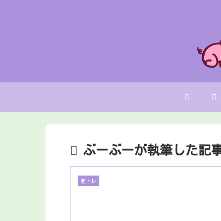
ぶーぶーが執筆した記
筋トレ