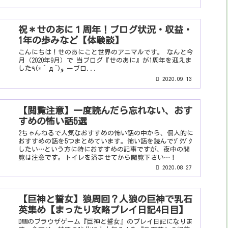
祝＊せのあに１周年！ブログ状況・収益・
1年の歩みなど【体験談】
こんにちは！せのあにこと世界のアニマルです。 なんと今
月（2020年9月）で 当ブログ『せのあに』が1周年を迎えま
した٩(*´д`)و ーブロ...
2020.09.13
【閲覧注意】一度読んだら忘れない、おす
すめの怖い話5選
2ちゃんねるで人気なおすすめの怖い話の中から、個人的に
おすすめの話を5つまとめています。怖い話を読んでｿﾞｸｿﾞｸ
したい…という方に特におすすめの記事ですが、夜中の閲
覧は注意です。トイレを済ませてから閲覧下さい…！
2020.08.27
【巨神と誓女】狼周回？人狼の巨神で乳石
英集め【まったり攻略プレイ日記4日目】
DMMのブラウザゲーム『巨神と誓女』のプレイ日記になりま