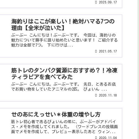
2025.09.17
海釣りはここが楽しい！絶対ハマる7つの
理由【全米が泣いた】
ぶーぶー こんにちは！ぶーぶーです。 今回は、海釣りの
魅力について勝手に語り始めたいと思います！ ご紹介する
魅力は全部で7つ。 下に行けば...
2021.05.17
筋トレのタンパク質源におすすめ？！冷凍
ティラピアを食べてみた
ぶーぶー こんにちは。ぶーぶーです。 先日、とあるお店
でお買い物をしていたアニマルの2匹。 ぴょいん ...
2020.11.18
せのあにえっせい＊体重の増やし方
筋トレ初心者であるぴょいんの弟に、ぶーぶーがアドバイ
ス・メモを作成してくれました。 （ワードプレスの投稿画
面でメモを作成して、プレビュー表示したあと ウィン...
2020.11.04