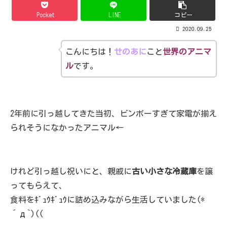
Pocket
LINE
コピー
2020.09.25
こんにちは！
せのあに
こと
世界のアニマ
ル
です。
2年前に引っ越してきた当初、ビンボーすぎて家電が揃え
られそうになかったアニマル←
けれど引っ越し祝いにと、親戚に
古い小さな冷蔵庫
を譲
ってもらえて、
食料をｷﾞｭｳｷﾞｭｳに詰め込みながら生活していました(*
´д`)((