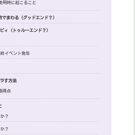
使用時に起こること
前でまわる（グッドエンド？）
レビィ（トゥルーエンド？）
最終イベント発生
ズラす方法
高得点
と
のか？
のか？