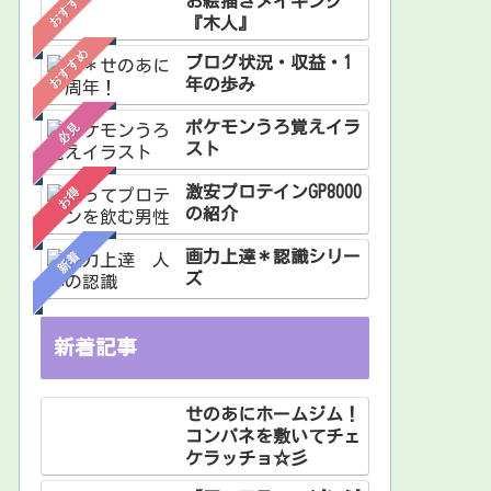
おすすめ
お絵描きメイキング
『木人』
おすすめ
ブログ状況・収益・1
年の歩み
ポケモンうろ覚えイラ
必見
スト
激安プロテインGP8000
お得
の紹介
画力上達＊認識シリー
新着
ズ
新着記事
せのあにホームジム！
コンパネを敷いてチェ
ケラッチョ☆彡