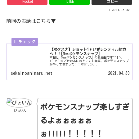
Pocket
LINE
コピー
2021.05.02
前回のお話はこちら▼
【ポケスナ】ショット1＊いざレンティル地方
へ！！[Newポケモンスナップ]
本日は『Newポケモンスナップ』の発売日です~~！＼
(´∀｀*)／せのあにのとこにも無事、ポケモンスナップ
がやってきました！！ポケモン...
sekainoanimaru.net
2021.04.30
ポケモンスナップ楽しすぎ
ぴょいん
るよぉぉぉぉぉ
ぉ!!!!!！！！！！