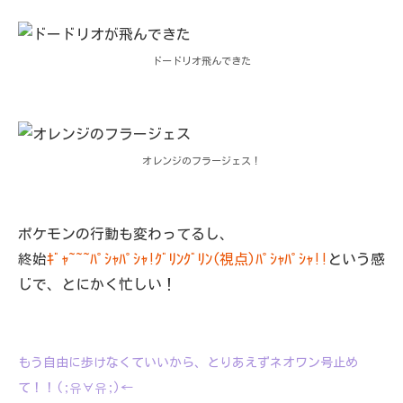
ドードリオ飛んできた
オレンジのフラージェス！
ポケモンの行動も変わってるし、
終始
ｷﾞｬ~~~ﾊﾟｼｬﾊﾟｼｬ!ｸﾞﾘﾝｸﾞﾘﾝ(視点)ﾊﾟｼｬﾊﾟｼｬ!!
という感
じで、とにかく忙しい！
もう自由に歩けなくていいから、とりあえずネオワン号止め
て！！(;유∀유;)←