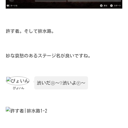
許す者。そして排水路。
妙な哀愁のあるステージ名が良いですね。
渋いだ㋺～❔渋いよ㋤～
ぴょいん