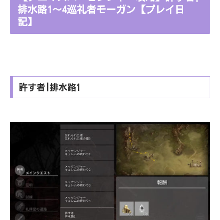
排水路1～4巡礼者モーガン【プレイ日
記】
許す者|排水路1