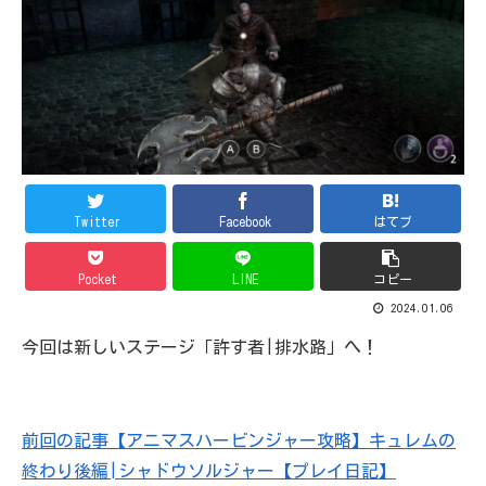
Twitter
Facebook
はてブ
Pocket
LINE
コピー
2024.01.06
今回は新しいステージ「許す者|排水路」へ！
前回の記事【アニマスハービンジャー攻略】キュレムの
終わり後編|シャドウソルジャー【プレイ日記】