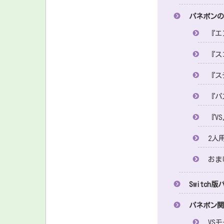
パネポン
『エ
『ス
『ス
『パ
『V
2人
おま
Switc
パネポン
VS