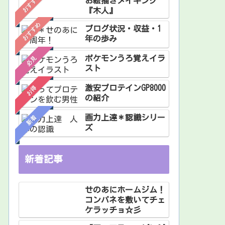
おすすめ
お絵描きメイキング
『木人』
おすすめ
ブログ状況・収益・1
年の歩み
ポケモンうろ覚えイラ
必見
スト
激安プロテインGP8000
お得
の紹介
画力上達＊認識シリー
新着
ズ
新着記事
せのあにホームジム！
コンパネを敷いてチェ
ケラッチョ☆彡