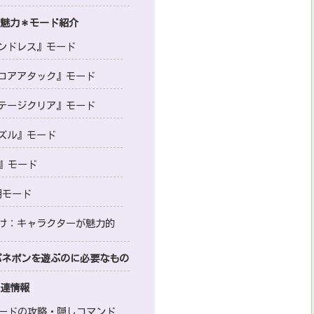
の魅力＊モード紹介
ンドレス』モード
コアアタック』モード
テージクリア』モード
ズル』モード
S』モード
用モード
け：キャラクターが魅力的
h版パネポンを遊ぶのに必要なもの
関連情報
モードの攻略・隠しコマンド