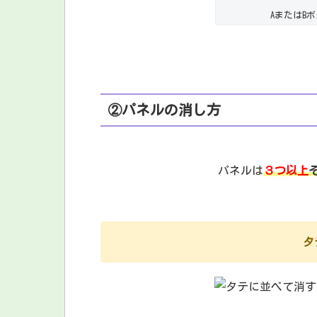
AまたはB
②パネルの消し方
パネルは
３つ以上
タ