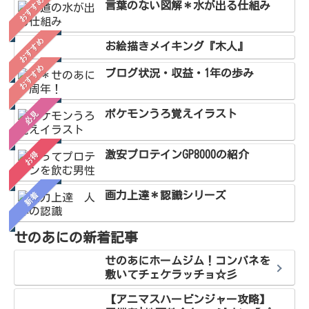
おすすめ
言葉のない図解＊水が出る仕組み
おすすめ
お絵描きメイキング『木人』
おすすめ
ブログ状況・収益・1年の歩み
ポケモンうろ覚えイラスト
必見
激安プロテインGP8000の紹介
お得
画力上達＊認識シリーズ
新着
せのあにの新着記事
せのあにホームジム！コンパネを
敷いてチェケラッチョ☆彡
【アニマスハービンジャー攻略】