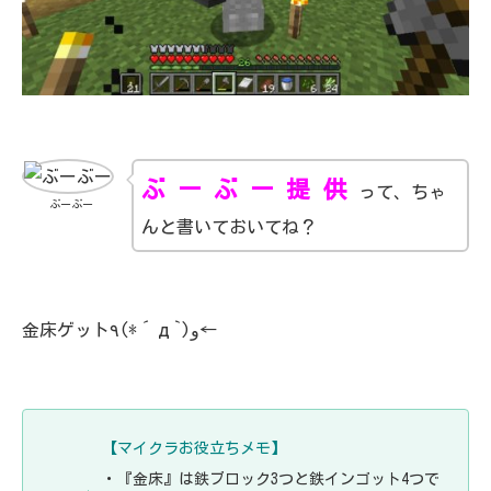
ぶ ー ぶ ー 提 供
って、ちゃ
ぶーぶー
んと書いておいてね？
金床ゲット٩(*´д`)و←
【マイクラお役立ちメモ】
・『金床』は鉄ブロック3つと鉄インゴット4つで