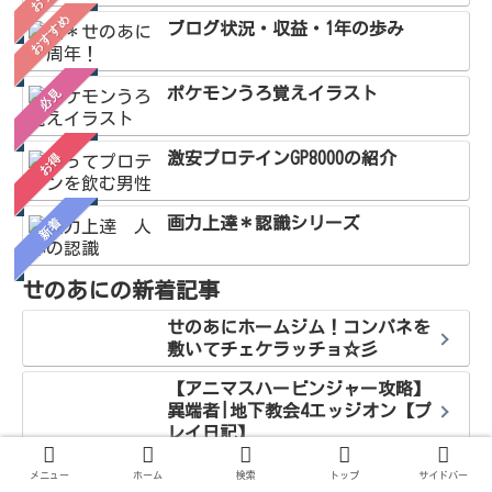
おすすめ
ブログ状況・収益・1年の歩み
ポケモンうろ覚えイラスト
必見
激安プロテインGP8000の紹介
お得
画力上達＊認識シリーズ
新着
せのあにの新着記事
せのあにホームジム！コンパネを
敷いてチェケラッチョ☆彡
【アニマスハービンジャー攻略】
異端者|地下教会4エッジオン【プ
レイ日記】
【アニマスハービンジャー攻略】
メニュー
ホーム
検索
トップ
サイドバー