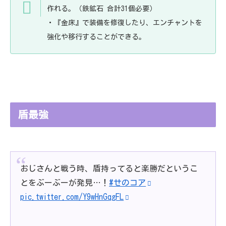
作れる。（鉄鉱石 合計31個必要）
・『金床』で装備を修復したり、エンチャントを
強化や移行することができる。
盾最強
おじさんと戦う時、盾持ってると楽勝だというこ
とをぶーぶーが発見…！
#せのコア
pic.twitter.com/Y9wHnGqgFL