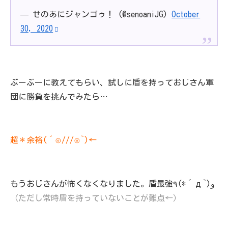
— せのあにジャンゴゥ！ (@senoaniJG)
October
30, 2020
ぶーぶーに教えてもらい、試しに盾を持っておじさん軍
団に勝負を挑んでみたら…
超＊余裕‪(´⊙///⊙`)←
もうおじさんが怖くなくなりました。盾最強٩(*´д`)و
（ただし常時盾を持っていないことが難点←）‬