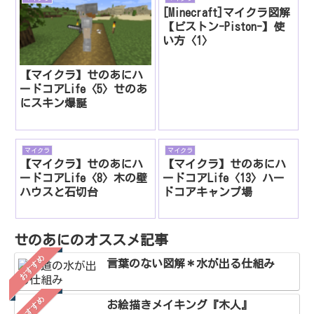
[Minecraft]マイクラ図解
【ピストン-Piston-】使
い方〈1〉
【マイクラ】せのあにハ
ードコアLife〈5〉せのあ
にスキン爆誕
マイクラ
マイクラ
【マイクラ】せのあにハ
【マイクラ】せのあにハ
ードコアLife〈8〉木の壁
ードコアLife〈13〉ハー
ハウスと石切台
ドコアキャンプ場
せのあにのオススメ記事
おすすめ
言葉のない図解＊水が出る仕組み
おすすめ
お絵描きメイキング『木人』