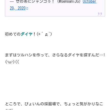
— せのあにジャンゴゥ！ (@senoaniJG)
October
29, 2020
初めての
ダイヤ
！(*´д`)
まずはツルハシを作って、さらなるダイヤを探すんだ…!
(◜ω◝)((
ところで、ぴょいんの採掘場で、ちょっと気がかりなこ