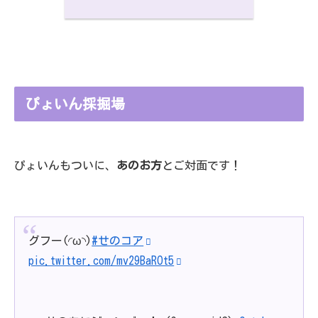
ぴょいん採掘場
ぴょいんもついに、
あのお方
とご対面です！
グフー(◜ω◝)
#せのコア
pic.twitter.com/mv29BaROt5