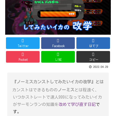
Twitter
Facebook
はてブ
Pocket
LINE
コピー
2022.04.29
『ノーミスカンストしてみたいイカの改学』とは
カンストはできるものの
ノーミス
とは程遠く、
いつかストレートで達人999になってみたいイカ
がサーモンランの知識を
改めて学び直す日記
で
す。