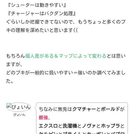
『シューターは動きやすい』
『チャージャーはバクダン処理』
ぐらいしか把握できてないので、もうちょっと多くのブ
キの理解を深めたいと思います((
もちろん
個人差がある＆マップによって変わる
とは思い
ますが、
どのブキが一般的に扱いやすい＝強いのか調べてみまし
た。
ちなみに焦兎は
クマチャー
と
ボールド
が
ぴょいん
最強
、
エクスロ
と
洗濯機
と
ノヴァ
と
ホッブラ
と