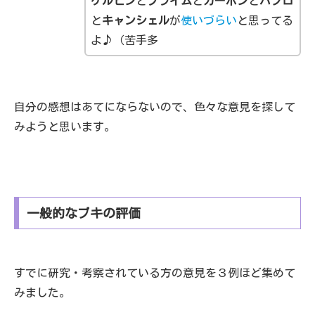
ケルビン
と
プライム
と
カーボン
と
パブロ
と
キャンシェル
が
使いづらい
と思ってる
よ♪（苦手多
自分の感想はあてにならないので、色々な意見を探して
みようと思います。
一般的なブキの評価
すでに研究・考察されている方の意見を３例ほど集めて
みました。