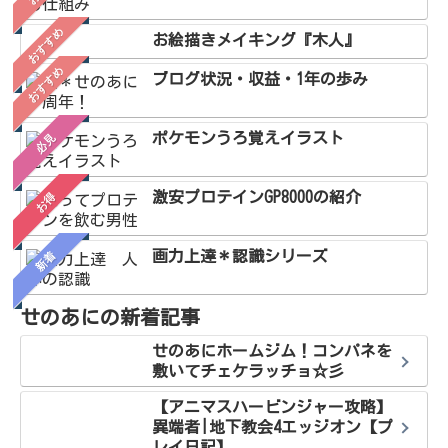
おすすめ
お絵描きメイキング『木人』
おすすめ
ブログ状況・収益・1年の歩み
ポケモンうろ覚えイラスト
必見
激安プロテインGP8000の紹介
お得
画力上達＊認識シリーズ
新着
せのあにの新着記事
せのあにホームジム！コンパネを
敷いてチェケラッチョ☆彡
【アニマスハービンジャー攻略】
異端者|地下教会4エッジオン【プ
レイ日記】