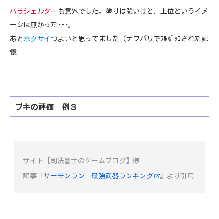
パラシェルター
も意外でした。塗りは強いけど、上位というイメ
ージは無かった･･･。
あと
ホクサイ
つよいと思ってました（ナワバリでﾌﾙﾎﾞｯｺされた記
憶
ブキの評価 例３
サイト【司法書士のゲームブログ】様
記事『
サーモンラン 最強武器ランキング
』より引用