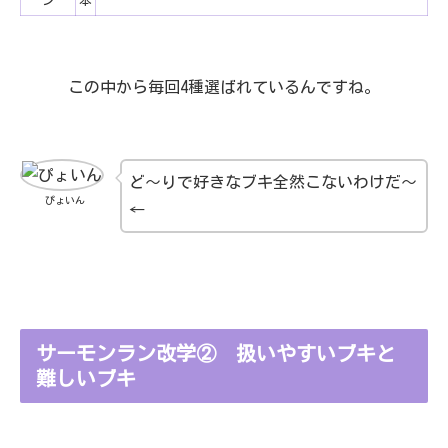
ン
本
この中から毎回4種選ばれているんですね。
ど～りで好きなブキ全然こないわけだ～
ぴょいん
←
サーモンラン改学② 扱いやすいブキと
難しいブキ