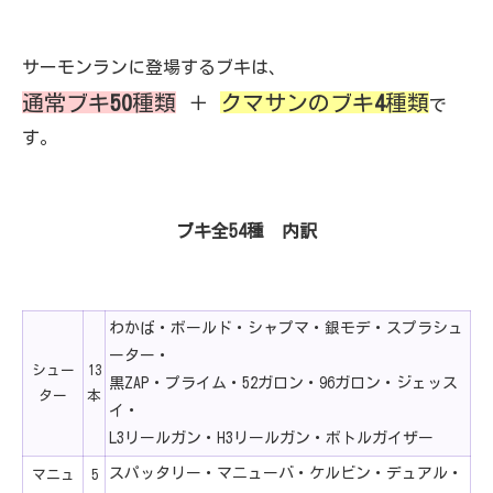
サーモンランに登場するブキは、
通常ブキ
50
種類
＋
クマサンのブキ
4
種類
で
す。
ブキ全54種 内訳
わかば・ボールド・シャプマ・銀モデ・スプラシュ
ーター・
シュー
13
黒ZAP・プライム・52ガロン・96ガロン・ジェッス
ター
本
イ・
L3リールガン・H3リールガン・ボトルガイザー
スパッタリー・マニューバ・ケルビン・デュアル・
マニュ
5