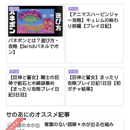
ゲーム
ゲーム
【アニマスハービンジャ
ー攻略】キュレムの終わ
り前編【プレイ日記】
パネポンとは？遊び方・
攻略【Switchパネルでポ
ン】
ゲーム
ゲーム
【巨神と誓女】騎士の巨
【巨神と誓女】まったり
神で鋭石と木綿袋集め
攻略プレイ日記1日目【初
【まったり攻略プレイ日
ガチャ結果】
記3日目】
せのあにのオススメ記事
おすすめ
言葉のない図解＊水が出る仕組み