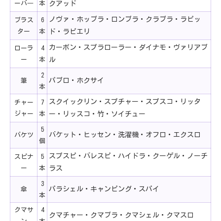
ーバ―
本
クアッド
ノヴァ・ホッブラ・ロンブラ・クラブラ・ラピッ
ブラス
6
ター
本
ド・ラピエリ
カーボン・スプラローラー・ダイナモ・ヴァリアブ
ローラ
4
ー
本
ル
2
パブロ・ホクサイ
筆
本
スクイックリン・スプチャー・スプスコ・リッタ
チャー
7
ジャー
本
ー・リッスコ・竹・ソイチュー
5
バケット・ヒッセン・洗濯機・オフロ・エクスロ
バケツ
個
スプスピ・バレスピ・ハイドラ・クーゲル・ノーチ
スピナ
5
ー
本
ラス
3
パラシェル・キャンピング・スパイ
傘
本
クマサ
4
クマチャー・クマブラ・クマシェル・クマスロ